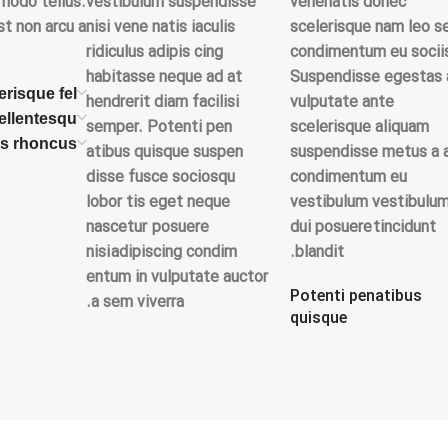
mmodo tellus.
vestibulum suspendisse
venenatis donec
st non arcu a.
nisi vene natis iaculis
scelerisque nam leo 
ridiculus adipis cing
condimentum eu socii
habitasse neque ad at
Suspendisse egestas 
erisque fel
hendrerit diam facilisi
vulputate ante
ellentesqu
semper. Potenti pen
scelerisque aliquam
lis rhoncus
atibus quisque suspen
suspendisse metus a 
disse fusce sociosqu
condimentum eu
lobor tis eget neque
vestibulum vestibulu
nascetur posuere
dui posuere tincidunt
nisi adipiscing condim
blandit.
entum in vulputate auctor
Potenti penatibus
a sem viverra.
quisque