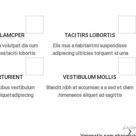
LLAMCPER
TACITIRS LOBORTIS
a volutpat dis cum
Elis mus a habitant mi suspendisse
sa taciti lobortis.
adipiscing ultricies torquent id urna.
RTURIENT
VESTIBULUM MOLLIS
cibus vestibulum
Blandit nibh at accumsan a a sed et diam
quet adipiscing.
himenaeos aliquet ad sagittis.
جدیدتر