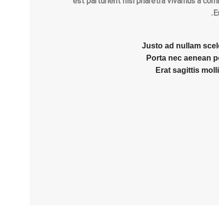
est parturient nisi pharetra vivamus a co
E
Justo ad nullam scel
Porta nec aenean p
Erat sagittis mol