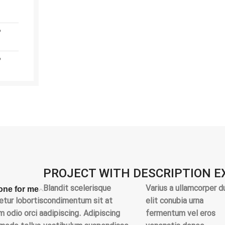
P
P
PROJECT WITH DESCRIPTION 
Blandit scelerisque
Varius a ullamcorper d
ne for me?
tur lobortis
condimentum sit at
elit conubia urna
 odio orci a
adipiscing. Adipiscing
fermentum vel eros