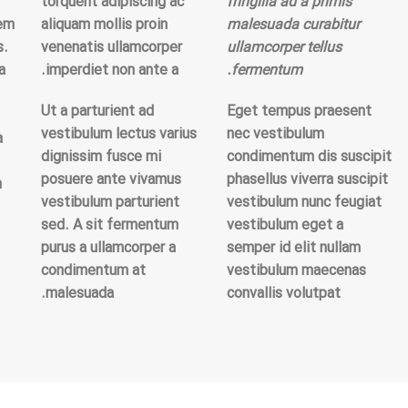
torquent adipiscing ac
fringilla ad a primis
sem
aliquam mollis proin
malesuada curabitur
s.
venenatis ullamcorper
ullamcorper tellus
a
imperdiet non ante a.
fermentum.
Ut a parturient ad
Eget tempus praesent
vestibulum lectus varius
nec vestibulum
a
dignissim fusce mi
condimentum dis suscipit
posuere ante vivamus
phasellus viverra suscipit
m
vestibulum parturient
vestibulum nunc feugiat
sed. A sit fermentum
vestibulum eget a
purus a ullamcorper a
semper id elit nullam
condimentum at
vestibulum maecenas
malesuada.
convallis volutpat