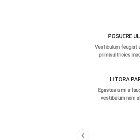
POSUERE U
Vestibulum feugiat 
primis ultricies mas
LITORA PA
Egestas a mi a fau
vestibulum nam ali