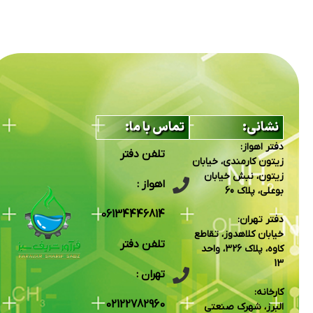
نشانی:
تماس با ما:
دفتر اهواز:
تلفن دفتر
زیتون کارمندی، خیابان
زیتون، نبش خیابان
اهواز :
بوعلی، پلاک 60
06134446814
دفتر تهران:
خیابان کلاهدوز، تقاطع
تلفن دفتر
کاوه، پلاک 326، واحد
13
تهران :
کارخانه:
02122782960
البرز، شهرک صنعتی