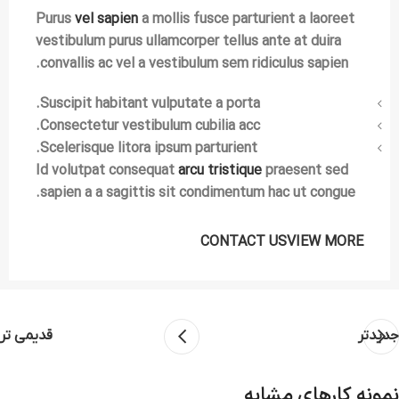
Purus
vel sapien
a mollis fusce parturient a laoreet
vestibulum purus ullamcorper tellus ante at duira
convallis ac vel a vestibulum sem ridiculus sapien.
Suscipit habitant vulputate a porta.
Consectetur vestibulum cubilia acc.
Scelerisque litora ipsum parturient.
Id volutpat consequat
arcu tristique
praesent sed
sapien a a sagittis sit condimentum hac ut congue.
CONTACT US
VIEW MORE
جدیدتر
قدیمی تر
نمونه کارهای مشابه