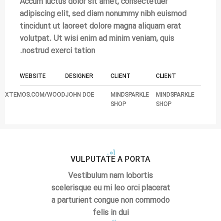
Accum luctus dolor sit amet, consectetuer
adipiscing elit, sed diam nonummy nibh euismod
tincidunt ut laoreet dolore magna aliquam erat
volutpat. Ut wisi enim ad minim veniam, quis
nostrud exerci tation.
WEBSITE
DESIGNER
CLIENT
CLIENT
XTEMOS.COM/WOOD
JOHN DOE
MINDSPARKLE
MINDSPARKLE
SHOP
SHOP
01.
VULPUTATE A PORTA
Vestibulum nam lobortis
scelerisque eu mi leo orci placerat
a parturient congue non commodo
felis in dui