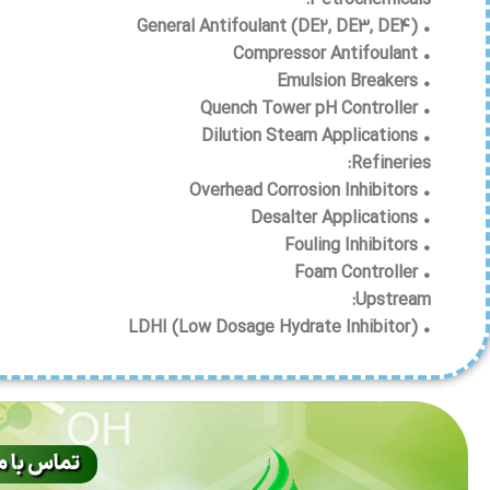
Petrochemicals:
• General Antifoulant (DE2, DE3, DE4)
• Compressor Antifoulant
• Emulsion Breakers
• Quench Tower pH Controller
• Dilution Steam Applications
Refineries:
• Overhead Corrosion Inhibitors
• Desalter Applications
• Fouling Inhibitors
• Foam Controller
Upstream:
• LDHI (Low Dosage Hydrate Inhibitor)
تماس با ما