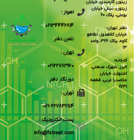
زیتون کارمندی، خیابان
زیتون، نبش خیابان
اهواز :
بوعلی، پلاک 60
06134446814
دفتر تهران:
خیابان کلاهدوز، تقاطع
تلفن دفتر
کاوه، پلاک 326، واحد
13
تهران :
کارخانه:
02122782960
البرز، شهرک صنعتی
اشتهارد، خیابان
دورنگار دفتر
ملاصدرا غربی، قطعه
1731
تهران :
22783254-021
پست الکترونیک :
info@fstreat.com